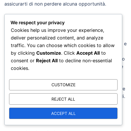
assicurarti di non perdere alcuna opportunità.
Utilizzare gli strumenti di gioco
We respect your privacy
Diablo Immortal offre vari strumenti di gioco che
Cookies help us improve your experience,
possono aiutare nel completamento delle sfide del
deliver personalized content, and analyze
Battle Pass. Usa la mappa per localizzare gli obiettivi e
traffic. You can choose which cookies to allow
tenere traccia dei tuoi progressi. L’interfaccia del
by clicking
Customize
. Click
Accept All
to
gioco ti consente di filtrare le sfide per tipo, rendendo
consent or
Reject All
to decline non-essential
più facile trovare quelle che si adattano al tuo attuale
cookies.
stile di gioco.
CUSTOMIZE
Inoltre, approfitta del calendario in-game per rimanere
aggiornato sugli eventi stagionali e sulle sfide speciali.
REJECT ALL
Partecipare a questi eventi può fornire ricompense
uniche e opportunità per completare più sfide
ACCEPT ALL
contemporaneamente.